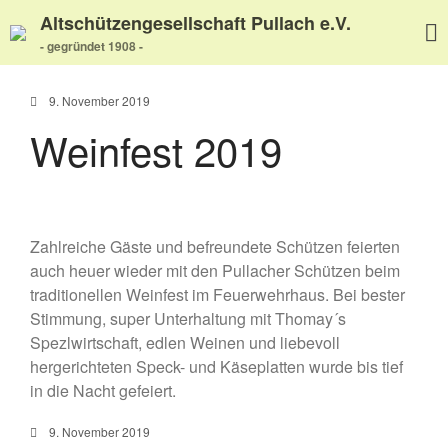
Altschützengesellschaft Pullach e.V.
- gegründet 1908 -
9. November 2019
Weinfest 2019
Home
Aktuelles
Termine
Zahlreiche Gäste und befreundete Schützen feierten
Wir über uns
auch heuer wieder mit den Pullacher Schützen beim
Wir über uns
traditionellen Weinfest im Feuerwehrhaus. Bei bester
Unser Video
Stimmung, super Unterhaltung mit Thomay´s
Unser Flyer
Spezlwirtschaft, edlen Weinen und liebevoll
Vereinsabend
hergerichteten Speck- und Käseplatten wurde bis tief
Vorstand
in die Nacht gefeiert.
Vorstandshistorie
9. November 2019
Ortskartell Pullach