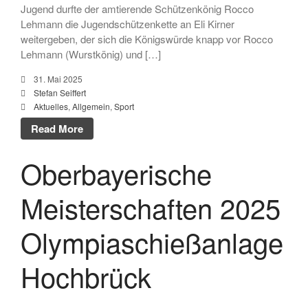
Jugend durfte der amtierende Schützenkönig Rocco
Januar 2023
Lehmann die Jugendschützenkette an Eli Kirner
Dezember 2022
weitergeben, der sich die Königswürde knapp vor Rocco
Lehmann (Wurstkönig) und […]
November 2022
Oktober 2022
31. Mai 2025
Stefan Seiffert
September 2022
Aktuelles
,
Allgemein
,
Sport
Juli 2022
Read More
Juni 2022
Mai 2022
Oberbayerische
April 2022
Meisterschaften 2025
Februar 2022
Januar 2022
Olympiaschießanlage
Dezember 2021
November 2021
Hochbrück
Oktober 2021
August 2021