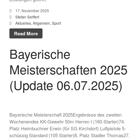
17. November 2025
Stefan Seiffert
Aktuelles
,
Allgemein
,
Sport
Gaumeisterschaften 2026
Read More
Sportlerehrung Stadt Bad
Aibling
Bayerische
Sabine ist Deutsche
Vizemeisterin im
Blasrohrschießen
Meisterschaften 2025
Bayerische Meisterschaften
2025 (Update 06.07.2025)
(Update 06.07.2025)
75 Jahrfeier SG Wasen
Happing
Bayerische Meisterschaft 2025Ergebnisse des zweiten
Wochenendes KK-Gewehr 50m Herren I (160 Starter)74.
Platz Heimbuchner Erwin (für SG Kirchdorf) Luftpistole 5-
schüssig Standard (105 Starter)8. Platz Stadler Thomas27.