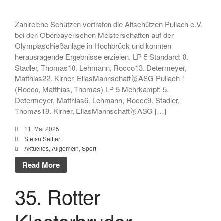
Juli 2021
Juni 2021
Zahlreiche Schützen vertraten die Altschützen Pullach e.V.
bei den Oberbayerischen Meisterschaften auf der
März 2021
Olympiaschießanlage in Hochbrück und konnten
Januar 2021
herausragende Ergebnisse erzielen. LP 5 Standard: 8.
Dezember 2020
Stadler, Thomas10. Lehmann, Rocco13. Determeyer,
Matthias22. Kirner, EliasMannschaft🥇ASG Pullach 1
November 2020
(Rocco, Matthias, Thomas) LP 5 Mehrkampf: 5.
September 2020
Determeyer, Matthias6. Lehmann, Rocco9. Stadler,
Juli 2020
Thomas18. Kirner, EliasMannschaft🥇ASG […]
Juni 2020
11. Mai 2025
Mai 2020
Stefan Seiffert
Aktuelles
,
Allgemein
,
Sport
April 2020
Read More
März 2020
Februar 2020
35. Rotter
Januar 2020
Klosterbruder
Dezember 2019