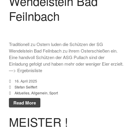
Wendelstein Bad
Juli 2018
Feilnbach
Juni 2018
Mai 2018
April 2018
März 2018
Traditionell zu Ostern luden die Schützen der SG
Februar 2018
Wendelstein Bad Feilnbach zu ihrem Osterschießen ein.
Januar 2018
Eine handvoll Schützen der ASG Pullach sind der
Mai 2017
Einladung gefolgt und haben mehr oder weniger Eier erzielt.
—> Ergebnisliste
April 2017
November 2016
16. April 2025
Stefan Seiffert
April 2016
Aktuelles
,
Allgemein
,
Sport
Februar 2016
Read More
März 2015
März 2012
MEISTER !
April 2011
April 2009