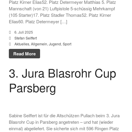
Platz Kirner Elias52. Platz Determeyer Matthias 5. Platz
Februar 2026
Mannschaft (von 21) Luftpistole 5-schüssig Mehrkampf
November 2025
(105 Starter)17. Platz Stadler Thomas52. Platz Kirner
Juli 2025
Elias60. Platz Determeyer […]
Juni 2025
6. Juli 2025
Mai 2025
Stefan Seiffert
Aktuelles
,
Allgemein
,
Jugend
,
Sport
April 2025
Read More
März 2025
Februar 2025
3. Jura Blasrohr Cup
Januar 2025
Dezember 2024
Parsberg
November 2024
Oktober 2024
September 2024
August 2024
Sabine Seiffert ist für die Altschützen Pullach beim 3. Jura
Blasrohr Cup in Parsberg angetreten – und hat (wieder
Juni 2024
einmal) abgeliefert. Sie sicherte sich mit 596 Ringen Platz
Mai 2024