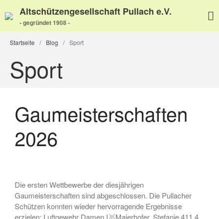
Altschützengesellschaft Pullach e.V.
- gegründet 1908 -
Startseite
/
Blog
/
Sport
Sport
Gaumeisterschaften
2026
Home
Aktuelles
Termine
Wir über uns
Die ersten Wettbewerbe der diesjährigen
Wir über uns
Gaumeisterschaften sind abgeschlossen. Die Pullacher
Schützen konnten wieder hervorragende Ergebnisse
Unser Video
erzielen: Luftgewehr Damen I🥇Maierhofer, Stefanie 411,4
Unser Flyer