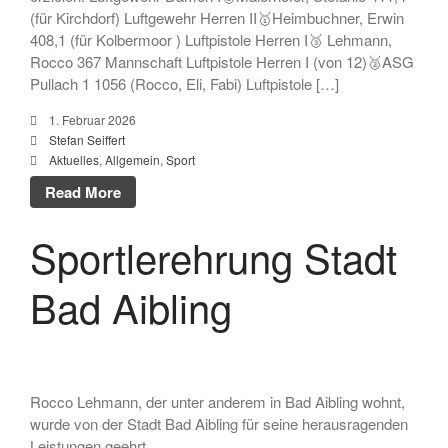
(für Kirchdorf) Luftgewehr Herren II🥇Heimbuchner, Erwin
Vereinsabend
408,1 (für Kolbermoor ) Luftpistole Herren I🥉 Lehmann,
Vorstand
Rocco 367 Mannschaft Luftpistole Herren I (von 12)🥈ASG
Vorstandshistorie
Pullach 1 1056 (Rocco, Eli, Fabi) Luftpistole […]
Ortskartell Pullach
1. Februar 2026
Schießsport
Stefan Seiffert
Aktuelles
,
Allgemein
,
Sport
Blasrohr
Luftgewehr
Read More
Luftpistole
Sportlerehrung Stadt
Stadtmeisterschaft
Vergleichsschießen
Bad Aibling
Links
Homepage alt
Rocco Lehmann, der unter anderem in Bad Aibling wohnt,
wurde von der Stadt Bad Aibling für seine herausragenden
Leistungen geehrt.