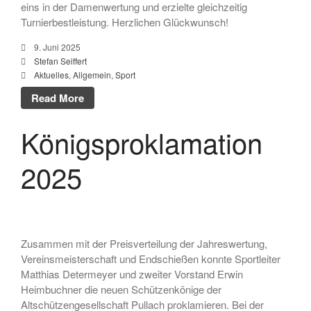
eins in der Damenwertung und erzielte gleichzeitig
April 2024
Turnierbestleistung. Herzlichen Glückwunsch!
März 2024
9. Juni 2025
Februar 2024
Stefan Seiffert
Aktuelles
,
Allgemein
,
Sport
Januar 2024
Read More
Dezember 2023
November 2023
Königsproklamation
Oktober 2023
2025
September 2023
August 2023
Juli 2023
Juni 2023
Zusammen mit der Preisverteilung der Jahreswertung,
Mai 2023
Vereinsmeisterschaft und Endschießen konnte Sportleiter
April 2023
Matthias Determeyer und zweiter Vorstand Erwin
März 2023
Heimbuchner die neuen Schützenkönige der
Altschützengesellschaft Pullach proklamieren. Bei der
Februar 2023