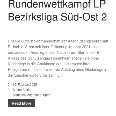
Rundenwettkampf LP
Oktober 2006
Bezirksliga Süd-Ost 2
September 2006
April 2006
Februar 2006
Unsere Luftpistolenmannschaft der Altschützengesellschaft
Pullach e.V. hat seit ihrer Gründung im Jahr 2021 einen
beispiellosen Aufstieg erlebt. Nach ihrem Start in der B-
Aktuelles
Klasse des Schützengau Rosenheim stiegen sie ohne
Allgemein
Niederlage in die Gauklasse auf und setzten ihren
Erfolgskurs mit einem weiteren Aufstieg ohne Niederlage in
Jugend
die Gauoberliga fort. Im Jahr […]
Sport
16. Februar 2025
Stadtmeisterschaft
Stefan Seiffert
Vergleichsschießen
Aktuelles
,
Allgemein
,
Sport
Read More