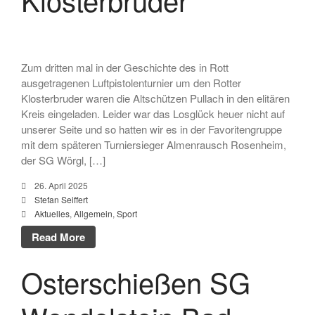
November 2019
Oktober 2019
September 2019
Zum dritten mal in der Geschichte des in Rott
August 2019
ausgetragenen Luftpistolenturnier um den Rotter
Juni 2019
Klosterbruder waren die Altschützen Pullach in den elitären
Mai 2019
Kreis eingeladen. Leider war das Losglück heuer nicht auf
unserer Seite und so hatten wir es in der Favoritengruppe
April 2019
mit dem späteren Turniersieger Almenrausch Rosenheim,
März 2019
der SG Wörgl, […]
Februar 2019
26. April 2025
Januar 2019
Stefan Seiffert
Aktuelles
,
Allgemein
,
Sport
Dezember 2018
November 2018
Read More
Oktober 2018
Osterschießen SG
September 2018
August 2018