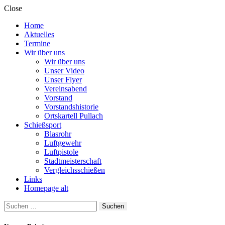
Close
Home
Aktuelles
Termine
Wir über uns
Wir über uns
Unser Video
Unser Flyer
Vereinsabend
Vorstand
Vorstandshistorie
Ortskartell Pullach
Schießsport
Blasrohr
Luftgewehr
Luftpistole
Stadtmeisterschaft
Vergleichsschießen
Links
Homepage alt
Suche
nach: