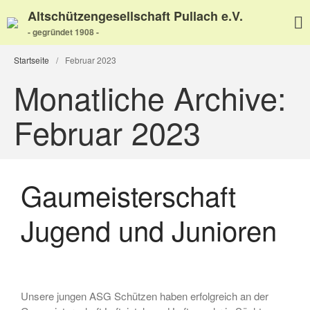
Altschützengesellschaft Pullach e.V.
- gegründet 1908 -
Startseite
/
Februar 2023
Monatliche Archive:
Februar 2023
Home
Aktuelles
Termine
Wir über uns
Gaumeisterschaft
Wir über uns
Jugend und Junioren
Unser Video
Unser Flyer
Vereinsabend
Vorstand
Vorstandshistorie
Unsere jungen ASG Schützen haben erfolgreich an der
Ortskartell Pullach