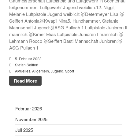
Gaumeisterschaft Luftpistole und Luftgewehr in Söchtenau
teilgenommen: Luftgewehr Jugend weiblich:12. Niggl,
Schießsport
Melanie Luftpistole Jugend weiblich:🥇Determeyer Lisa 🥈
Blasrohr
Seiffert Antonia🥉Kwapil Nina5. Hundhammer, Stefanie
Luftgewehr
Mannschaft Jugend:🥇ASG Pullach 1 Luftpistole Junioren II
Luftpistole
männlich:🥈Kirner Elias Luftpistole Junioren I männlich:🥈
Lehmann Rocco 🥉Seiffert Basti Mannschaft Junioren:🥇
Stadtmeisterschaft
ASG Pullach 1
Vergleichsschießen
Links
5. Februar 2023
Stefan Seiffert
Homepage alt
Aktuelles
,
Allgemein
,
Jugend
,
Sport
Read More
Februar 2026
November 2025
Gaumeisterschaften 2026
Juli 2025
Sportlerehrung Stadt Bad