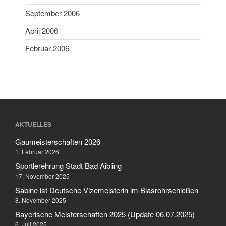
Februar 2006
September 2006
April 2006
Februar 2006
Aktuelles
Allgemein
Jugend
Sport
Stadtmeisterschaft
AKTUELLES
Vergleichsschießen
Gaumeisterschaften 2026
1. Februar 2026
Sportlerehrung Stadt Bad Aibling
Anmelden
17. November 2025
Feed der Einträge
Sabine ist Deutsche Vizemeisterin im Blasrohrschießen
8. November 2025
Kommentar-Feed
Bayerische Meisterschaften 2025 (Update 06.07.2025)
WordPress.org
6. Juli 2025