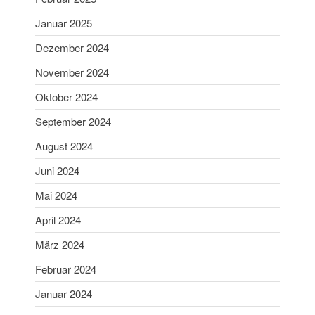
Aibling
Januar 2025
Sabine ist Deutsche
Vizemeisterin im
Dezember 2024
Blasrohrschießen
November 2024
Bayerische Meisterschaften
2025 (Update 06.07.2025)
Oktober 2024
75 Jahrfeier SG Wasen
September 2024
Happing
August 2024
Juni 2024
Mai 2024
April 2024
Februar 2026
März 2024
November 2025
Februar 2024
Juli 2025
Januar 2024
Juni 2025