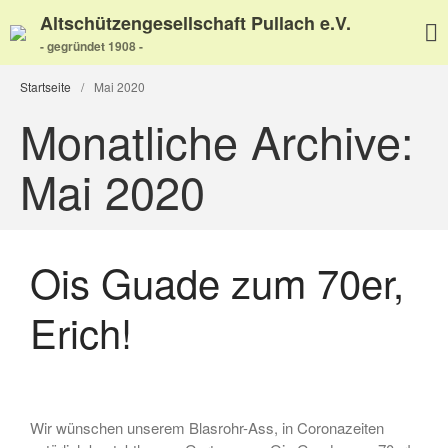
Altschützengesellschaft Pullach e.V.
- gegründet 1908 -
Startseite
/
Mai 2020
Monatliche Archive:
Home
Mai 2020
Aktuelles
Termine
Wir über uns
Ois Guade zum 70er,
Wir über uns
Unser Video
Erich!
Unser Flyer
Vereinsabend
Vorstand
Vorstandshistorie
Wir wünschen unserem Blasrohr-Ass, in Coronazeiten
Ortskartell Pullach