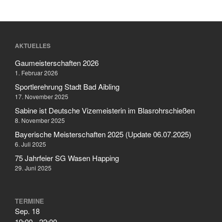
Februar 2006
AKTUELLES
Aktuelles
Gaumeisterschaften 2026
Allgemein
1. Februar 2026
Jugend
Sportlerehrung Stadt Bad Aibling
Sport
17. November 2025
Stadtmeisterschaft
Sabine ist Deutsche Vizemeisterin im Blasrohrschießen
8. November 2025
Vergleichsschießen
Bayerische Meisterschaften 2025 (Update 06.07.2025)
6. Juli 2025
75 Jahrfeier SG Wasen Happing
29. Juni 2025
Anmelden
Feed der Einträge
Kommentar-Feed
TERMINE
Sep.
18
WordPress.org
19:00
-
22:00