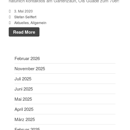
natürlich kontaktlos am Gartenzaun, Ois Guade zum 70er!
Schießsport
3. Mai 2020
Blasrohr
Stefan Seiffert
Luftgewehr
Aktuelles
,
Allgemein
Luftpistole
Read More
Stadtmeisterschaft
Vergleichsschießen
Links
Februar 2026
Homepage alt
November 2025
Juli 2025
Juni 2025
Mai 2025
April 2025
März 2025
Gaumeisterschaften 2026
Februar 2025
Sportlerehrung Stadt Bad