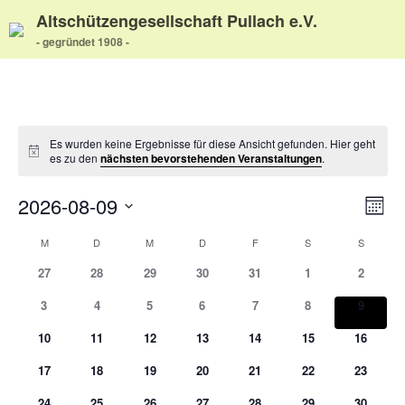
Altschützengesellschaft Pullach e.V.
- gegründet 1908 -
Home
Aktuelles
Termine
Es wurden keine Ergebnisse für diese Ansicht gefunden. Hier geht
Wir über uns
Notice
es zu den
nächsten bevorstehenden Veranstaltungen
.
Wir über uns
2026-08-09
Ansi
Vera
Unser Video
Monat
Ansi
Datum
Navi
Unser Flyer
Kalender
M
MONTAG
D
DIENSTAG
M
MITTWOCH
D
DONNERSTAG
F
FREITAG
S
SAMSTAG
S
SONNT
Navi
wählen.
Vereinsabend
von
27
28
29
30
31
1
2
Vorstand
Veranstaltungen
Vorstandshistorie
3
4
5
6
7
8
9
Ortskartell Pullach
10
11
12
13
14
15
16
Schießsport
17
18
19
20
21
22
23
Blasrohr
Luftgewehr
24
25
26
27
28
29
30