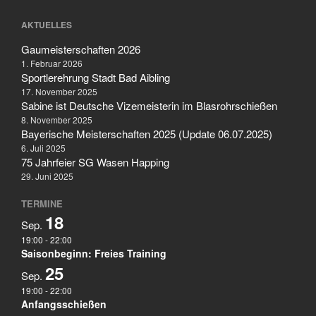
Blasrohrschießen
Bayerische Meisterschaften
AKTUELLES
2025 (Update 06.07.2025)
Gaumeisterschaften 2026
75 Jahrfeier SG Wasen
1. Februar 2026
Happing
Sportlerehrung Stadt Bad Aibling
17. November 2025
Sabine ist Deutsche Vizemeisterin im Blasrohrschießen
8. November 2025
Bayerische Meisterschaften 2025 (Update 06.07.2025)
6. Juli 2025
75 Jahrfeier SG Wasen Happing
29. Juni 2025
Februar 2026
TERMINE
November 2025
18
Sep.
Juli 2025
19:00
-
22:00
Juni 2025
Saisonbeginn: Freies Training
Mai 2025
25
Sep.
April 2025
19:00
-
22:00
Anfangsschießen
März 2025