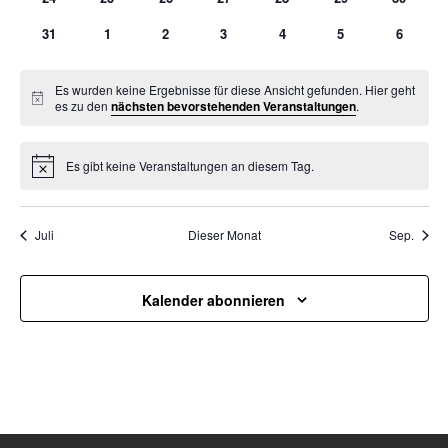
Luftpistole
31
1
2
3
4
5
6
Stadtmeisterschaft
Vergleichsschießen
Es wurden keine Ergebnisse für diese Ansicht gefunden. Hier geht
Links
Notice
es zu den
nächsten bevorstehenden Veranstaltungen
.
Homepage alt
Es gibt keine Veranstaltungen an diesem Tag.
Notice
Suche
nach:
Juli
Dieser Monat
Sep.
Kalender abonnieren
Gaumeisterschaften 2026
Sportlerehrung Stadt Bad
Aibling
Sabine ist Deutsche
Vizemeisterin im