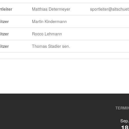
tleiter
Matthias Determeyer
sportleiter@altschue
itzer
Martin Kindermann
itzer
Rocco Lehmann
itzer
Thomas Stadler sen.
TERMI
Sep.
18