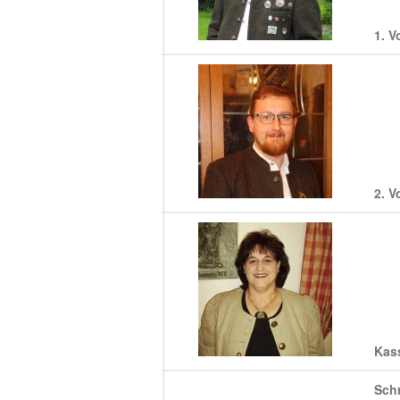
1. V
2. V
Kass
Schr