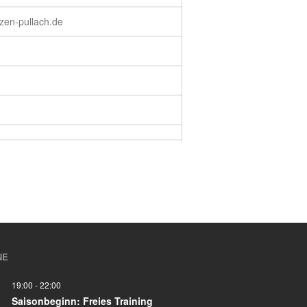
Blasrohrschießen
tzen-pullach.de
Bayerische Meisterschaften
2025 (Update 06.07.2025)
75 Jahrfeier SG Wasen
Happing
Februar 2026
November 2025
Juli 2025
Juni 2025
NE
Mai 2025
April 2025
19:00
-
22:00
Saisonbeginn: Freies Training
März 2025