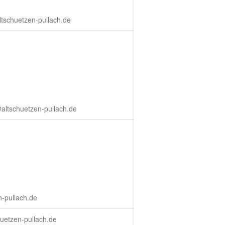
Luftpistole
tschuetzen-pullach.de
Stadtmeisterschaft
Vergleichsschießen
Links
Homepage alt
altschuetzen-pullach.de
Gaumeisterschaften 2026
Sportlerehrung Stadt Bad
Aibling
-pullach.de
Sabine ist Deutsche
Vizemeisterin im
huetzen-pullach.de