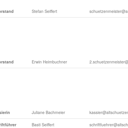
orstand
Stefan Seiffert
schuetzenmeister@al
orstand
Erwin Heimbuchner
2.schuetzenmeister@
ierin
Juliane Bachmeier
kassier@altschuetzen
iftführer
Basti Seiffert
schriftfuehrer@altsc