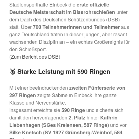
Stadionsporthalle Einbeck die
erste offizielle
Ortskartell Pullach
Deutsche Meisterschaft im Blasrohrschießen
unter
Schießsport
dem Dach des Deutschen Schützenbundes (DSB)
Blasrohr
statt. Über
700 Teilnehmerinnen und Teilnehmer
aus
Luftgewehr
ganz Deutschland traten in dieser jungen, aber rasant
Luftpistole
wachsenden Disziplin an – ein echtes Großereignis für
Stadtmeisterschaft
den Schießsport.
Vergleichsschießen
(
Zum Bericht des DSB
)
Links
🥈 Starke Leistung mit 590 Ringen
Homepage alt
Mit einer beeindruckenden
zweiten Fünferserie von
297 Ringen
zeigte Sabine in Einbeck ihre ganze
Klasse und Nervenstärke.
Insgesamt erreichte sie
590 Ringe
und sicherte sich
damit den hervorragenden
2. Platz
hinter
Kathrin
Liebenhagen (SGes Kreiensen, 587 Ringe)
und vor
Silke Knetsch (SV 1927 Grünsberg-Weinhof, 584
Gaumeisterschaften 2026