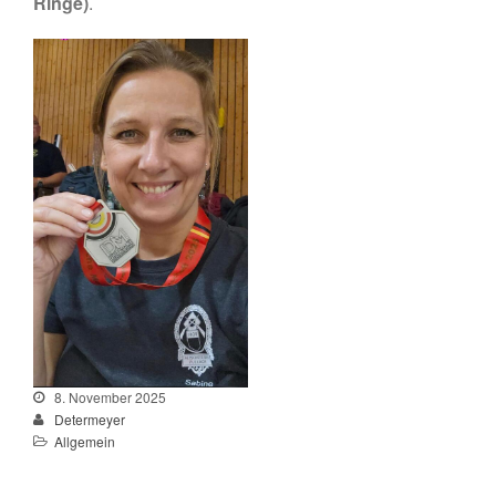
Ringe)
.
Sportlerehrung Stadt Bad
Aibling
Sabine ist Deutsche
Vizemeisterin im
Blasrohrschießen
Bayerische Meisterschaften
2025 (Update 06.07.2025)
75 Jahrfeier SG Wasen
Happing
8. November 2025
Februar 2026
Determeyer
November 2025
Allgemein
Juli 2025