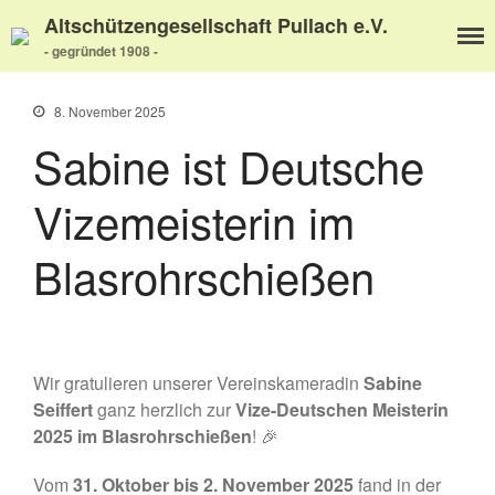
Altschützengesellschaft Pullach e.V.
- gegründet 1908 -
8. November 2025
Sabine ist Deutsche
Vizemeisterin im
Home
Aktuelles
Blasrohrschießen
Termine
Wir über uns
Wir über uns
Unser Video
Wir gratulieren unserer Vereinskameradin
Sabine
Unser Flyer
Seiffert
ganz herzlich zur
Vize-Deutschen Meisterin
Vereinsabend
2025 im Blasrohrschießen
! 🎉
Vorstand
Vorstandshistorie
Vom
31. Oktober bis 2. November 2025
fand in der