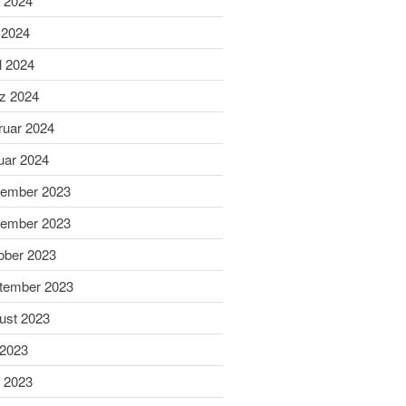
i 2024
Aibling
Sabine ist Deutsche
 2024
Vizemeisterin im
l 2024
Blasrohrschießen
Bayerische Meisterschaften
z 2024
2025 (Update 06.07.2025)
ruar 2024
75 Jahrfeier SG Wasen
Happing
uar 2024
ember 2023
ember 2023
ober 2023
tember 2023
Februar 2026
ust 2023
November 2025
 2023
Juli 2025
Juni 2025
i 2023
Mai 2025