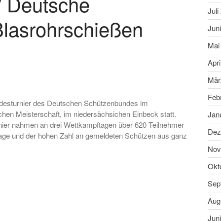
/ Deutsche
Juli
Blasrohrschießen
Jun
Mai
Apri
Mär
Feb
desturnier des Deutschen Schützenbundes im
schen Meisterschaft, im niedersächsichen Einbeck statt.
Jan
nier nahmen an drei Wettkampftagen über 620 Teilnehmer
Dez
frage und der hohen Zahl an gemeldeten Schützen aus ganz
Nov
Okt
Sep
Aug
Jun