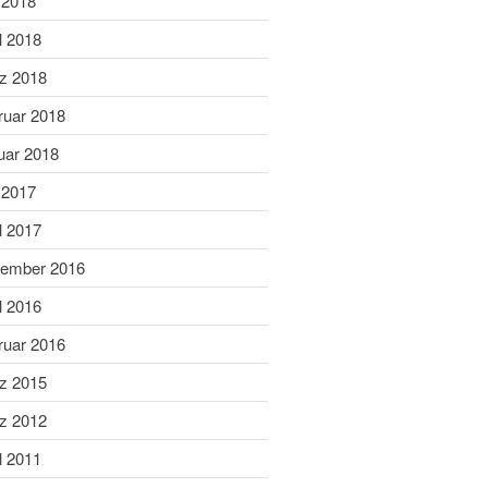
 2018
Juni 2019
Mai 2019
l 2018
April 2019
z 2018
März 2019
ruar 2018
Februar 2019
uar 2018
Januar 2019
 2017
Dezember 2018
l 2017
November 2018
Oktober 2018
ember 2016
September 2018
l 2016
August 2018
ruar 2016
Juli 2018
z 2015
Juni 2018
z 2012
Mai 2018
April 2018
l 2011
März 2018