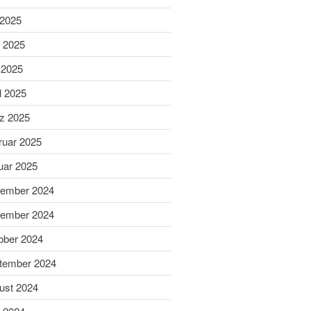
Schießsport
 2025
Blasrohr
i 2025
Luftgewehr
Luftpistole
 2025
Stadtmeisterschaft
l 2025
Vergleichsschießen
z 2025
Links
Homepage alt
ruar 2025
uar 2025
ember 2024
ember 2024
ober 2024
tember 2024
Gaumeisterschaften 2026
ust 2024
Sportlerehrung Stadt Bad