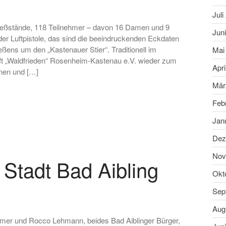
Juli
ießstände, 118 Teilnehmer – davon 16 Damen und 9
Jun
er Luftpistole, das sind die beeindruckenden Eckdaten
ßens um den „Kastenauer Stier“. Traditionell im
Mai
t „Waldfrieden“ Rosenheim-Kastenau e.V. wieder zum
Apri
nnen und […]
Mär
Feb
Jan
Dez
Nov
 Stadt Bad Aibling
Okt
Sep
Aug
er und Rocco Lehmann, beides Bad Aiblinger Bürger,