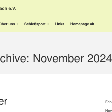
ach e.V.
über uns
Schießsport
Links
Homepage alt
rchive: November 202
er
Feb
Nov