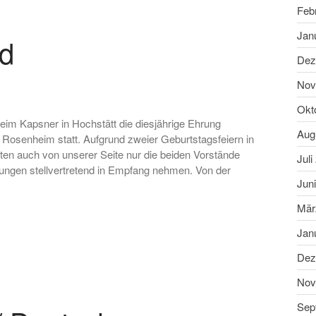
Feb
Jan
d
Dez
Nov
Okt
beim Kapsner in Hochstätt die diesjährige Ehrung
Aug
Rosenheim statt. Aufgrund zweier Geburtstagsfeiern in
en auch von unserer Seite nur die beiden Vorstände
Juli
ungen stellvertretend in Empfang nehmen. Von der
Jun
Mär
Jan
Dez
Nov
Sep