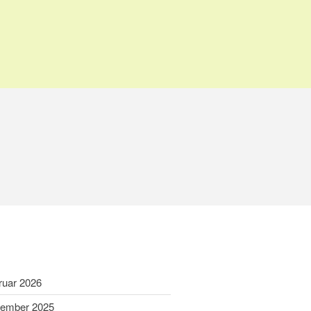
Home
Aktuelles
4
Termine
Wir über uns
Wir über uns
Unser Video
Unser Flyer
Vereinsabend
Vorstand
Vorstandshistorie
ruar 2026
Ortskartell Pullach
ember 2025