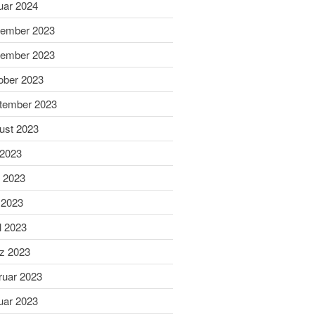
uar 2024
Sabine ist Deutsche
ember 2023
Vizemeisterin im
Blasrohrschießen
ember 2023
Bayerische Meisterschaften
ober 2023
2025 (Update 06.07.2025)
tember 2023
75 Jahrfeier SG Wasen
Happing
ust 2023
 2023
i 2023
 2023
l 2023
Februar 2026
November 2025
z 2023
Juli 2025
ruar 2023
Juni 2025
uar 2023
Mai 2025