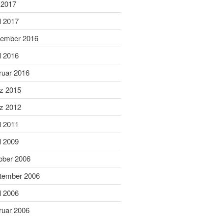
Juni 2019
 2017
Mai 2019
l 2017
April 2019
ember 2016
März 2019
l 2016
Februar 2019
ruar 2016
Januar 2019
Dezember 2018
z 2015
November 2018
z 2012
Oktober 2018
l 2011
September 2018
l 2009
August 2018
ober 2006
Juli 2018
Juni 2018
tember 2006
Mai 2018
l 2006
April 2018
ruar 2006
März 2018