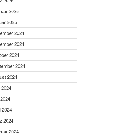
z 2025
Schießsport
Blasrohr
ruar 2025
Luftgewehr
uar 2025
Luftpistole
ember 2024
Stadtmeisterschaft
ember 2024
Vergleichsschießen
Links
ober 2024
Homepage alt
tember 2024
ust 2024
i 2024
 2024
l 2024
z 2024
Gaumeisterschaften 2026
ruar 2024
Sportlerehrung Stadt Bad
Aibling