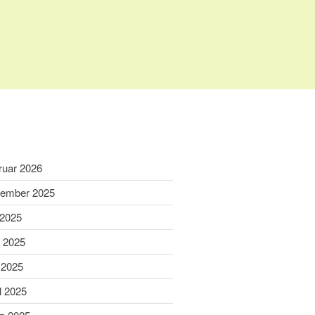
Home
Aktuelles
Termine
Wir über uns
ruar 2026
Wir über uns
ember 2025
Unser Video
 2025
Unser Flyer
i 2025
Vereinsabend
Vorstand
 2025
Vorstandshistorie
l 2025
Ortskartell Pullach