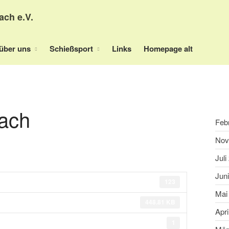
ach e.V.
über uns
Schießsport
Links
Homepage alt
lach
Feb
Nov
Juli
Jun
123
Mai
448.81 KB
Apri
1