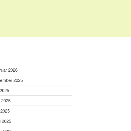
Home
Aktuelles
Termine
Wir über uns
ruar 2026
Wir über uns
ember 2025
Unser Video
 2025
Unser Flyer
i 2025
Vereinsabend
Vorstand
 2025
Vorstandshistorie
l 2025
Ortskartell Pullach