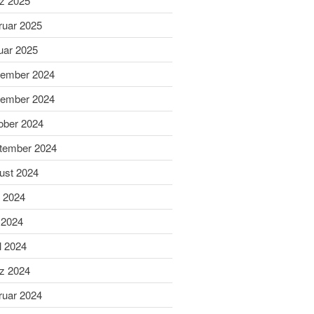
z 2025
Schießsport
Blasrohr
ruar 2025
Luftgewehr
uar 2025
Luftpistole
ember 2024
Stadtmeisterschaft
ember 2024
Vergleichsschießen
Links
ober 2024
Homepage alt
tember 2024
ust 2024
i 2024
 2024
l 2024
z 2024
Gaumeisterschaften 2026
ruar 2024
Sportlerehrung Stadt Bad
Aibling