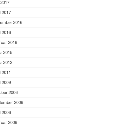
Juni 2019
 2017
Mai 2019
l 2017
April 2019
ember 2016
März 2019
l 2016
Februar 2019
ruar 2016
Januar 2019
Dezember 2018
z 2015
November 2018
z 2012
Oktober 2018
l 2011
September 2018
l 2009
August 2018
ober 2006
Juli 2018
Juni 2018
tember 2006
Mai 2018
l 2006
April 2018
ruar 2006
März 2018