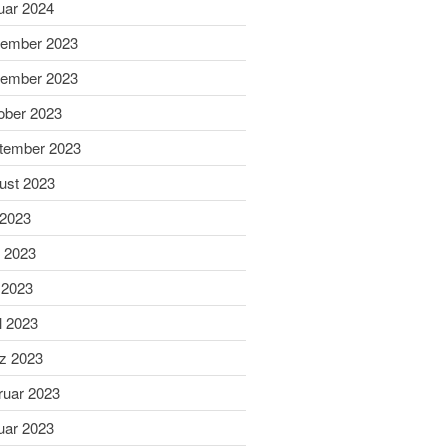
uar 2024
Sabine ist Deutsche
ember 2023
Vizemeisterin im
Blasrohrschießen
ember 2023
Bayerische Meisterschaften
ober 2023
2025 (Update 06.07.2025)
tember 2023
75 Jahrfeier SG Wasen
Happing
ust 2023
 2023
i 2023
 2023
l 2023
Februar 2026
November 2025
z 2023
Juli 2025
ruar 2023
Juni 2025
uar 2023
Mai 2025