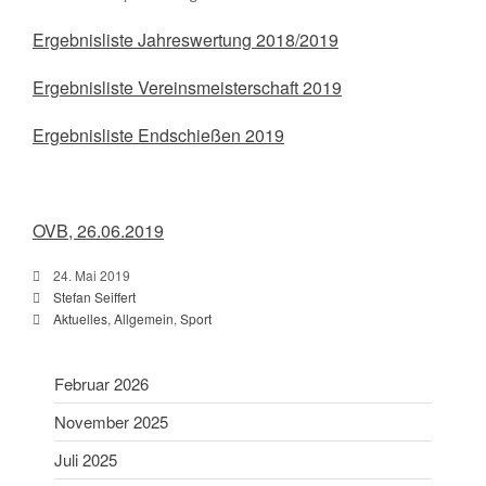
Schießsport
Ergebnisliste Jahreswertung 2018/2019
Blasrohr
Ergebnisliste Vereinsmeisterschaft 2019
Luftgewehr
Luftpistole
Ergebnisliste Endschießen 2019
Stadtmeisterschaft
Vergleichsschießen
Links
OVB, 26.06.2019
Homepage alt
24. Mai 2019
Stefan Seiffert
Aktuelles
,
Allgemein
,
Sport
Februar 2026
November 2025
Gaumeisterschaften 2026
Juli 2025
Sportlerehrung Stadt Bad