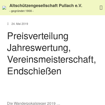
Altschützengesellschaft Pullach e.V.
- gegründet 1908 -
24. Mai 2019
Preisverteilung
Home
Jahreswertung,
Aktuelles
Termine
Vereinsmeisterschaft,
Wir über uns
Endschießen
Wir über uns
Unser Video
Unser Flyer
Vereinsabend
Vorstand
Vorstandshistorie
Die Wanderpokalsieger 2019 …
Ortskartell Pullach