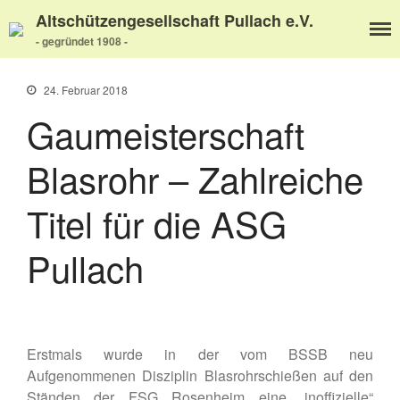
Altschützengesellschaft Pullach e.V.
- gegründet 1908 -
24. Februar 2018
Gaumeisterschaft
Blasrohr – Zahlreiche
Home
Titel für die ASG
Aktuelles
Termine
Pullach
Wir über uns
Wir über uns
Unser Video
Unser Flyer
Erstmals wurde in der vom BSSB neu
Vereinsabend
Aufgenommenen Disziplin Blasrohrschießen auf den
Vorstand
Ständen der FSG Rosenheim eine „inoffizielle“