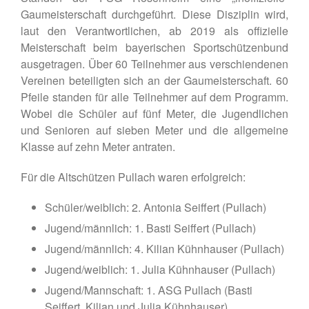
Vorstandshistorie
Gaumeisterschaft durchgeführt. Diese Disziplin wird,
Ortskartell Pullach
laut den Verantwortlichen, ab 2019 als offizielle
Schießsport
Meisterschaft beim bayerischen Sportschützenbund
ausgetragen. Über 60 Teilnehmer aus verschiendenen
Blasrohr
Vereinen beteiligten sich an der Gaumeisterschaft. 60
Luftgewehr
Pfeile standen für alle Teilnehmer auf dem Programm.
Luftpistole
Wobei die Schüler auf fünf Meter, die Jugendlichen
Stadtmeisterschaft
und Senioren auf sieben Meter und die allgemeine
Vergleichsschießen
Klasse auf zehn Meter antraten.
Links
Homepage alt
Für die Altschützen Pullach waren erfolgreich:
Schüler/weiblich: 2. Antonia Seiffert (Pullach)
Jugend/männlich: 1. Basti Seiffert (Pullach)
Jugend/männlich: 4. Kilian Kühnhauser (Pullach)
Jugend/weiblich: 1. Julia Kühnhauser (Pullach)
Jugend/Mannschaft: 1. ASG Pullach (Basti
Seiffert, Kilian und Julia Kühnhauser)