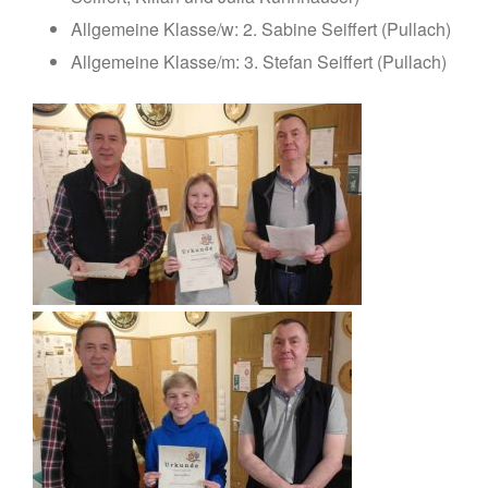
Gaumeisterschaften 2026
Allgemeine Klasse/w: 2. Sabine Seiffert (Pullach)
Sportlerehrung Stadt Bad
Allgemeine Klasse/m: 3. Stefan Seiffert (Pullach)
Aibling
Sabine ist Deutsche
Vizemeisterin im
Blasrohrschießen
Bayerische Meisterschaften
2025 (Update 06.07.2025)
75 Jahrfeier SG Wasen
Happing
Februar 2026
November 2025
Juli 2025