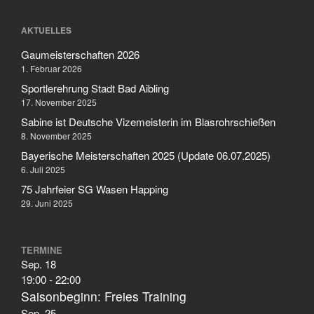
Februar 2006
AKTUELLES
Gaumeisterschaften 2026
Aktuelles
1. Februar 2026
Sportlerehrung Stadt Bad Aibling
Allgemein
17. November 2025
Jugend
Sabine ist Deutsche Vizemeisterin im Blasrohrschießen
Sport
8. November 2025
Stadtmeisterschaft
Bayerische Meisterschaften 2025 (Update 06.07.2025)
6. Juli 2025
Vergleichsschießen
75 Jahrfeier SG Wasen Happing
29. Juni 2025
Anmelden
TERMINE
Feed der Einträge
Sep.
18
19:00
-
22:00
Kommentar-Feed
Saisonbeginn: Freies Training
WordPress.org
Sep.
25