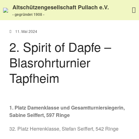
Altschützengesellschaft Pullach e.V.
- gegründet 1908 -
11. Mai 2024
2. Spirit of Dapfe –
Home
Blasrohrturnier
Aktuelles
Termine
Tapfheim
Wir über uns
Wir über uns
Unser Video
Unser Flyer
1. Platz Damenklasse und Gesamtturniersiegerin,
Vereinsabend
Sabine Seiffert, 597 Ringe
Vorstand
32. Platz Herrenklasse, Stefan Seiffert, 542 Ringe
Vorstandshistorie
Ortskartell Pullach