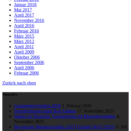
Januar 2018
Mai 2017
April 2017
November 2016
April 2016
Februar 2016
März 2015
März 2012
April 2011
April 2009
Oktober 2006
September 2006
April 2006
Februar 2006
Zurück nach oben
Aktuelles
Gaumeisterschaften 2026
1. Februar 2026
Sportlerehrung Stadt Bad Aibling
17. November 2025
Sabine ist Deutsche Vizemeisterin im Blasrohrschießen
8.
November 2025
Bayerische Meisterschaften 2025 (Update 06.07.2025)
6. Juli