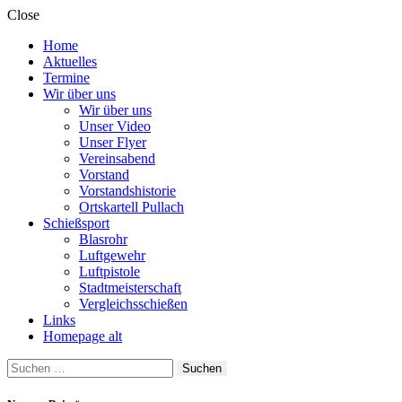
Close
Home
Aktuelles
Termine
Wir über uns
Wir über uns
Unser Video
Unser Flyer
Vereinsabend
Vorstand
Vorstandshistorie
Ortskartell Pullach
Schießsport
Blasrohr
Luftgewehr
Luftpistole
Stadtmeisterschaft
Vergleichsschießen
Links
Homepage alt
Suche
nach: