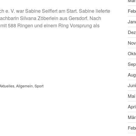
Mär
h e. V. war Sabine Seiffert am Start. Sabine lieferte
Feb
dnachbarin Silvana Zöberlein aus Gersdorf. Nach
Jan
 mit 588 Ringen und einem Ring Vorsprung als
Dez
Nov
Okt
Sep
Aug
Jun
Aktuelles
,
Allgemein
,
Sport
Mai
Apri
Mär
Feb