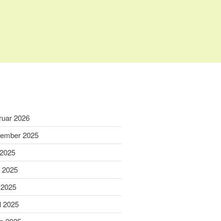
Home
Aktuelles
Termine
Wir über uns
ruar 2026
Wir über uns
ember 2025
Unser Video
 2025
Unser Flyer
i 2025
Vereinsabend
Vorstand
 2025
Vorstandshistorie
l 2025
Ortskartell Pullach