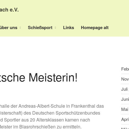
ach e.V.
über uns
Schießsport
Links
Homepage alt
Feb
tsche Meisterin!
Nov
Juli
Jun
halle der Andreas-Albert-Schule in Frankenthal das
Mai
isterschaft) des Deutschen Sportschützenbundes
Apri
nd Sportler aus 20 Altersklassen kamen nach
ister im Blasrohrschießen zu ermitteln.