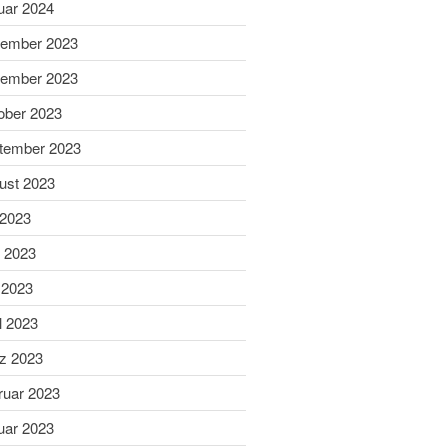
uar 2024
Sabine ist Deutsche
ember 2023
Vizemeisterin im
Blasrohrschießen
ember 2023
Bayerische Meisterschaften
ober 2023
2025 (Update 06.07.2025)
tember 2023
75 Jahrfeier SG Wasen
Happing
ust 2023
 2023
i 2023
 2023
l 2023
Februar 2026
November 2025
z 2023
Juli 2025
ruar 2023
Juni 2025
uar 2023
Mai 2025