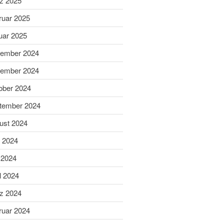
z 2025
Schießsport
Blasrohr
ruar 2025
Luftgewehr
uar 2025
Luftpistole
ember 2024
Stadtmeisterschaft
ember 2024
Vergleichsschießen
Links
ober 2024
Homepage alt
tember 2024
ust 2024
i 2024
 2024
l 2024
z 2024
Gaumeisterschaften 2026
ruar 2024
Sportlerehrung Stadt Bad
Aibling