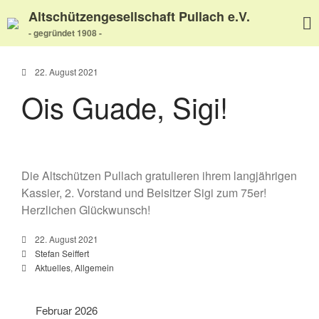
Altschützengesellschaft Pullach e.V.
- gegründet 1908 -
22. August 2021
Ois Guade, Sigi!
Home
Aktuelles
Termine
Die Altschützen Pullach gratulieren ihrem langjährigen
Wir über uns
Kassier, 2. Vorstand und Beisitzer Sigi zum 75er!
Wir über uns
Herzlichen Glückwunsch!
Unser Video
Unser Flyer
22. August 2021
Stefan Seiffert
Vereinsabend
Aktuelles
,
Allgemein
Vorstand
Vorstandshistorie
Februar 2026
Ortskartell Pullach