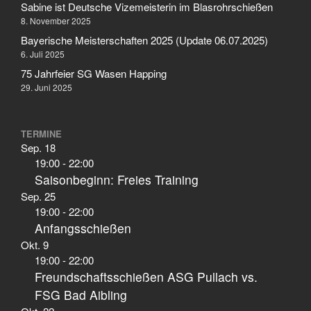
Sabine ist Deutsche Vizemeisterin im Blasrohrschießen
8. November 2025
Bayerische Meisterschaften 2025 (Update 06.07.2025)
6. Juli 2025
Aktuelles
75 Jahrfeier SG Wasen Happing
Allgemein
29. Juni 2025
Jugend
Sport
TERMINE
Stadtmeisterschaft
Sep.
18
19:00
-
22:00
Vergleichsschießen
Saisonbeginn: Freies Training
Sep.
25
19:00
-
22:00
Anfangsschießen
Anmelden
Okt.
9
Feed der Einträge
19:00
-
22:00
Kommentar-Feed
Freundschaftsschießen ASG Pullach vs.
FSG Bad Aibling
WordPress.org