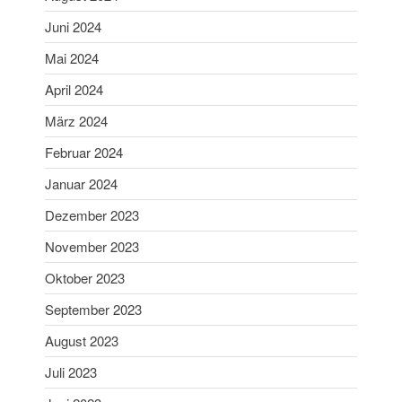
Aibling
Juni 2024
Sabine ist Deutsche
Vizemeisterin im
Mai 2024
Blasrohrschießen
April 2024
Bayerische Meisterschaften
2025 (Update 06.07.2025)
März 2024
75 Jahrfeier SG Wasen
Februar 2024
Happing
Januar 2024
Dezember 2023
November 2023
Oktober 2023
Februar 2026
September 2023
November 2025
August 2023
Juli 2025
Juli 2023
Juni 2025