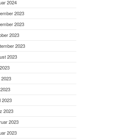
uar 2024
Sabine ist Deutsche
ember 2023
Vizemeisterin im
Blasrohrschießen
ember 2023
Bayerische Meisterschaften
ober 2023
2025 (Update 06.07.2025)
tember 2023
75 Jahrfeier SG Wasen
Happing
ust 2023
 2023
i 2023
 2023
l 2023
Februar 2026
November 2025
z 2023
Juli 2025
ruar 2023
Juni 2025
uar 2023
Mai 2025