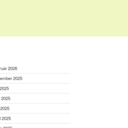
Home
Aktuelles
Termine
Wir über uns
ruar 2026
Wir über uns
ember 2025
Unser Video
 2025
Unser Flyer
i 2025
Vereinsabend
Vorstand
 2025
Vorstandshistorie
l 2025
Ortskartell Pullach