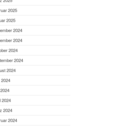
z 2025
Schießsport
Blasrohr
ruar 2025
Luftgewehr
uar 2025
Luftpistole
ember 2024
Stadtmeisterschaft
ember 2024
Vergleichsschießen
Links
ober 2024
Homepage alt
tember 2024
ust 2024
i 2024
 2024
l 2024
z 2024
Gaumeisterschaften 2026
ruar 2024
Sportlerehrung Stadt Bad
Aibling