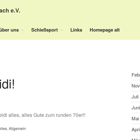
ach e.V.
über uns
Schießsport
Links
Homepage alt
Feb
di!
Nov
Juli
Jun
di alles, alles Gute zum runden 70er!!
Mai
lles
,
Allgemein
Apri