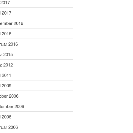
Juni 2019
 2017
Mai 2019
l 2017
April 2019
ember 2016
März 2019
l 2016
Februar 2019
ruar 2016
Januar 2019
Dezember 2018
z 2015
November 2018
z 2012
Oktober 2018
l 2011
September 2018
l 2009
August 2018
ober 2006
Juli 2018
Juni 2018
tember 2006
Mai 2018
l 2006
April 2018
ruar 2006
März 2018