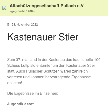
Altschützengesellschaft Pullach e.V.
- gegründet 1908 -
28. November 2022
Kastenauer Stier
Home
Aktuelles
Termine
Zum 37. mal fand in der Kastenau das traditionelle 100
Schuss Luftpistolenturnier um den Kastenauer Stier
Wir über uns
statt. Auch Pullacher Schützen waren zahlreich
Wir über uns
vertreten und konnten hervorragende Ergebnisse
Unser Video
erzielen!
Unser Flyer
Vereinsabend
Die Ergebnisse im Einzelnen:
Vorstand
Jugendklasse:
Vorstandshistorie