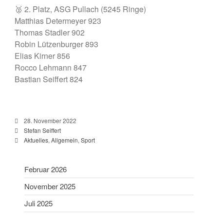
Sportlerehrung Stadt Bad
🥈 2. Platz, ASG Pullach (5245 Ringe)
Aibling
Matthias Determeyer 923
Sabine ist Deutsche
Thomas Stadler 902
Vizemeisterin im
Robin Lützenburger 893
Blasrohrschießen
Elias Kirner 856
Bayerische Meisterschaften
Rocco Lehmann 847
2025 (Update 06.07.2025)
Bastian Seiffert 824
75 Jahrfeier SG Wasen
Happing
28. November 2022
Stefan Seiffert
Aktuelles
,
Allgemein
,
Sport
Februar 2026
Februar 2026
November 2025
November 2025
Juli 2025
Juli 2025
Juni 2025