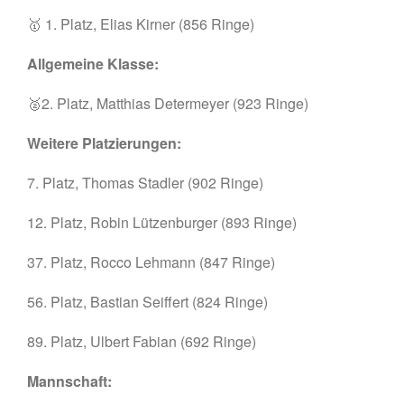
Ortskartell Pullach
🥇 1. Platz, Elias Kirner (856 Ringe)
Schießsport
Blasrohr
Allgemeine Klasse:
Luftgewehr
🥈2. Platz, Matthias Determeyer (923 Ringe)
Luftpistole
Stadtmeisterschaft
Weitere Platzierungen:
Vergleichsschießen
Links
7. Platz, Thomas Stadler (902 Ringe)
Homepage alt
12. Platz, Robin Lützenburger (893 Ringe)
37. Platz, Rocco Lehmann (847 Ringe)
56. Platz, Bastian Seiffert (824 Ringe)
89. Platz, Ulbert Fabian (692 Ringe)
Mannschaft:
Gaumeisterschaften 2026