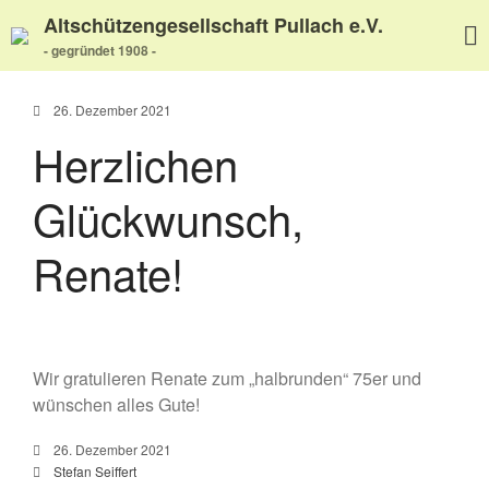
Altschützengesellschaft Pullach e.V.
- gegründet 1908 -
26. Dezember 2021
Herzlichen
Home
Glückwunsch,
Aktuelles
Termine
Renate!
Wir über uns
Wir über uns
Unser Video
Unser Flyer
Wir gratulieren Renate zum „halbrunden“ 75er und
Vereinsabend
wünschen alles Gute!
Vorstand
26. Dezember 2021
Vorstandshistorie
Stefan Seiffert
Ortskartell Pullach