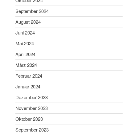
Oktober 2024
Aibling
September 2024
Sabine ist Deutsche
Vizemeisterin im
August 2024
Blasrohrschießen
Juni 2024
Bayerische Meisterschaften
2025 (Update 06.07.2025)
Mai 2024
75 Jahrfeier SG Wasen
April 2024
Happing
März 2024
Februar 2024
Januar 2024
Dezember 2023
Februar 2026
November 2023
November 2025
Oktober 2023
Juli 2025
September 2023
Juni 2025