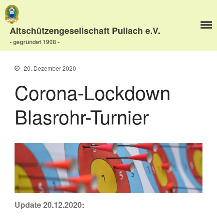
Altschützengesellschaft Pullach e.V.
- gegründet 1908 -
20. Dezember 2020
Corona-Lockdown
Home
Blasrohr-Turnier
Aktuelles
Termine
Wir über uns
Wir über uns
Unser Video
Unser Flyer
Vereinsabend
Update 20.12.2020:
Vorstand