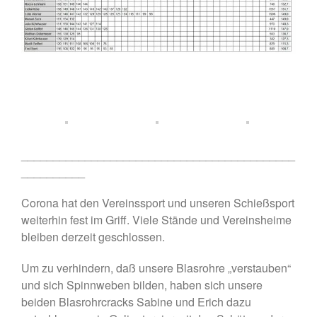
Gaumeisterschaften 2026
Sportlerehrung Stadt Bad
Aibling
Sabine ist Deutsche
Vizemeisterin im
Blasrohrschießen
Bayerische Meisterschaften
2025 (Update 06.07.2025)
75 Jahrfeier SG Wasen
___________________________________________
Happing
__________
Corona hat den Vereinssport und unseren Schießsport
weiterhin fest im Griff. Viele Stände und Vereinsheime
bleiben derzeit geschlossen.
Um zu verhindern, daß unsere Blasrohre „verstauben“
Februar 2026
und sich Spinnweben bilden, haben sich unsere
November 2025
beiden Blasrohrcracks Sabine und Erich dazu
Juli 2025