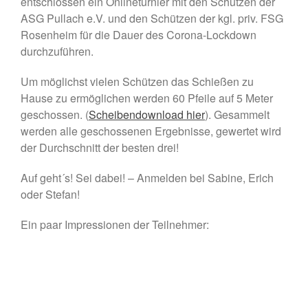
entschlossen ein Onlineturnier mit den Schützen der
Juni 2025
ASG Pullach e.V. und den Schützen der kgl. priv. FSG
Mai 2025
Rosenheim für die Dauer des Corona-Lockdown
durchzuführen.
April 2025
März 2025
Um möglichst vielen Schützen das Schießen zu
Februar 2025
Hause zu ermöglichen werden 60 Pfeile auf 5 Meter
geschossen. (
Scheibendownload hier
). Gesammelt
Januar 2025
werden alle geschossenen Ergebnisse, gewertet wird
Dezember 2024
der Durchschnitt der besten drei!
November 2024
Oktober 2024
Auf geht´s! Sei dabei! – Anmelden bei Sabine, Erich
oder Stefan!
September 2024
August 2024
Ein paar Impressionen der Teilnehmer:
Juni 2024
Mai 2024
April 2024
März 2024