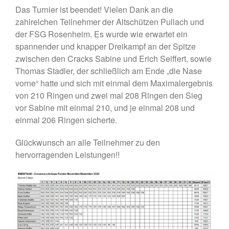
Vorstandshistorie
Das Turnier ist beendet! Vielen Dank an die
Ortskartell Pullach
zahlreichen Teilnehmer der Altschützen Pullach und
Schießsport
der FSG Rosenheim. Es wurde wie erwartet ein
Blasrohr
spannender und knapper Dreikampf an der Spitze
Luftgewehr
zwischen den Cracks Sabine und Erich Seiffert, sowie
Thomas Stadler, der schließlich am Ende „die Nase
Luftpistole
vorne“ hatte und sich mit einmal dem Maximalergebnis
Stadtmeisterschaft
von 210 Ringen und zwei mal 208 Ringen den Sieg
Vergleichsschießen
vor Sabine mit einmal 210, und je einmal 208 und
Links
einmal 206 Ringen sicherte.
Homepage alt
Glückwunsch an alle Teilnehmer zu den
hervorragenden Leistungen!!