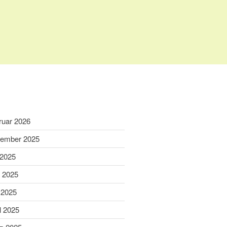
Home
Aktuelles
Termine
ruar 2026
Wir über uns
Wir über uns
ember 2025
Unser Video
 2025
Unser Flyer
i 2025
Vereinsabend
Vorstand
 2025
Vorstandshistorie
l 2025
Ortskartell Pullach