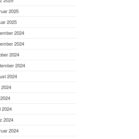
z 2025
Schießsport
ruar 2025
Blasrohr
Luftgewehr
uar 2025
Luftpistole
ember 2024
Stadtmeisterschaft
ember 2024
Vergleichsschießen
Links
ober 2024
Homepage alt
tember 2024
ust 2024
i 2024
 2024
l 2024
z 2024
Gaumeisterschaften 2026
ruar 2024
Sportlerehrung Stadt Bad