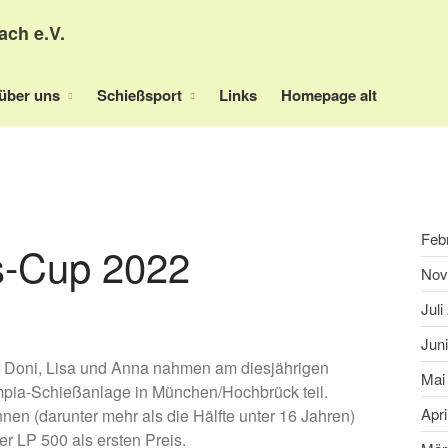
ach e.V.
über uns
Schießsport
Links
Homepage alt
Feb
s-Cup 2022
Nov
Juli
Jun
co, Doni, Lisa und Anna nahmen am diesjährigen
Mai
pia-Schießanlage in München/Hochbrück teil.
Apri
en (darunter mehr als die Hälfte unter 16 Jahren)
r LP 500 als ersten Preis.