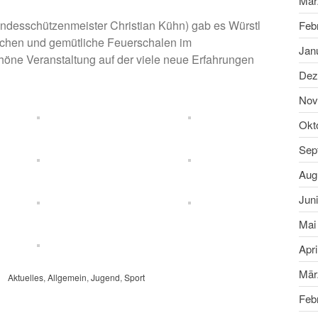
Mär
ndesschützenmeister Christian Kühn) gab es Würstl
Feb
uchen und gemütliche Feuerschalen im
Jan
chöne Veranstaltung auf der viele neue Erfahrungen
Dez
Nov
Okt
Sep
Aug
Jun
Mai
Apri
Mär
Aktuelles
,
Allgemein
,
Jugend
,
Sport
Feb