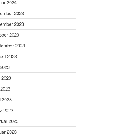
Aibling
uar 2024
Sabine ist Deutsche
ember 2023
Vizemeisterin im
Blasrohrschießen
ember 2023
Bayerische Meisterschaften
ober 2023
2025 (Update 06.07.2025)
tember 2023
75 Jahrfeier SG Wasen
Happing
ust 2023
 2023
i 2023
 2023
l 2023
Februar 2026
z 2023
November 2025
Juli 2025
ruar 2023
Juni 2025
uar 2023
Mai 2025